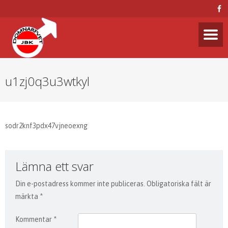
u1zj0q3u3wtkyl
sodr2knf3pdx47vjneoexng
Lämna ett svar
Din e-postadress kommer inte publiceras.
Obligatoriska fält är
märkta
*
Kommentar
*